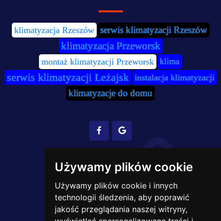
serwis klimatyzacji Rzeszów
klimatyzacja Rzeszów
klimatyzacja Przeworsk
montaż klimatyzacji Przeworsk
klima
serwis klimatyzacji Leżajsk
instalacja klimatyzacji
klimatyzacje do domu
Obszar działania
Używamy plików cookie
Używamy plików cookie i innych
technologii śledzenia, aby poprawić
Klimatyzacja Jarosław
jakość przeglądania naszej witryny,
Klimatyzacja Leżajsk